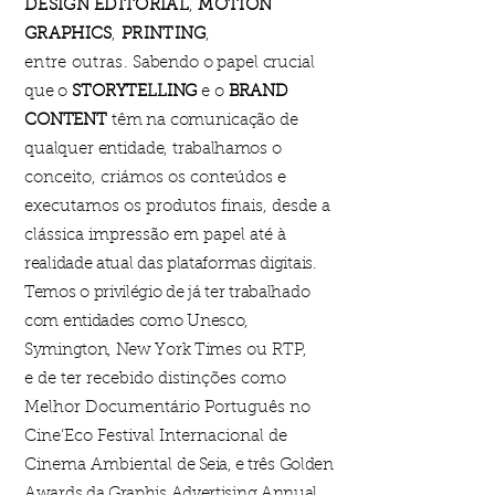
DESIGN EDITORIAL
,
MOTION
GRAPHICS
,
PRINTING
,
entre outras.
Sabendo o papel crucial
que o
STORYTELLING
e o
BRAND
CONTENT
têm na comunicação de
qualquer entidade,
trabalhamos
o
conceito, criámos os conteúdos e
executamos os produtos finais, desde a
clássica impressão em papel até à
realidade atual das plataformas digitais.
Temos o privilégio de já ter trabalhado
com entidades como Unesco,
Symington, New York Times
ou RTP,
e de ter recebido distinções como
Melhor Documentário Português no
Cine’Eco Festival Internacional de
Cinema Ambiental
de Seia, e
três Golden
Awards da Graphis Advertising Annual