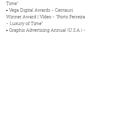
Time”
• Vega Digital Awards - Centauri
Winner Award | Vídeo - "Porto Ferreira
- Luxury of Time”
• Graphis Advertising Annual (U.S.A.) -
Gold Award | Vídeo - "OMDesign - O
nosso compromisso com o futuro"
2016
• Graphis Advertising Annual (U.S.A.) -
Prémio Ouro | Vídeo - "Porto Ferreira -
Luxury of Time”
• Creativity International Awards -
Prémio de Ouro | categoria Media &
Interactive - "Porto Ferreira - Luxury of
Time”
2015
• II Edição do Prémio Douro