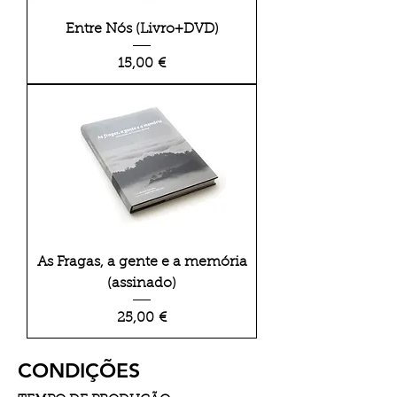
Entre Nós (Livro+DVD)
Preço
15,00 €
As Fragas, a gente e a memória
(assinado)
Preço
25,00 €
CONDIÇÕES