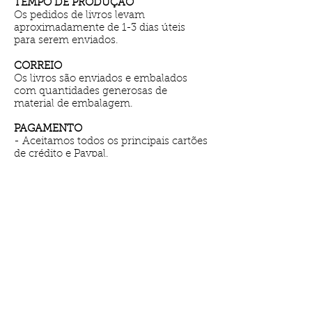
TEMPO DE PRODUÇÃO
Os pedidos de livros levam
aproximadamente de 1-3 dias úteis
para serem enviados.
CORREIO
Os livros são enviados e embalados
com quantidades generosas de
material de embalagem.
PAGAMENTO
- Aceitamos todos os principais cartões
de crédito e Paypal.
- Qualquer compra em Portugal o IVA
é adicionado.
TERMOS & CONDIÇÕES
- Ao fazer um pedido na MediaUtopia,
você garante que tem pelo menos 18
anos de idade ou que tem permissão
dos pais para fazer a compra.
- O preço aplicável é aquele definido na
data em que você faz o seu pedido.
- Ao encomendar qualquer um dos
nossos produtos, você concorda com