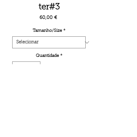
ter#3
Preço
60,00 €
Tamanho/Size
*
Quantidade
*
Adicionar ao carrinho
Unlimited poster edition on inkjet
printing semi-mate paper.
< BACK