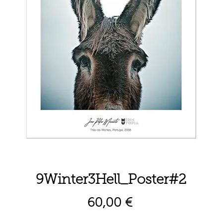
9Winter3Hell_Poster#2
Preço
60,00 €