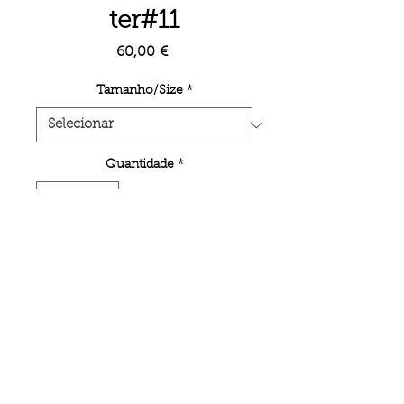
ter#11
Preço
60,00 €
Tamanho/Size
*
Quantidade
*
Adicionar ao carrinho
Unlimited poster edition on inkjet
printing semi-mate paper.
< BACK