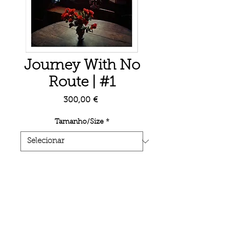
Journey With No
Route | #1
Preço
300,00 €
Tamanho/Size
*
Quantidade
*
Adicionar ao carrinho