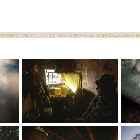
O DISPONÍVEL ONLINE - RTP PLAY - ORIGINAL EM FRANCÊS/LEGENDAS 