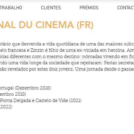
TRABALHO
CLIENTES
PRÉMIOS
CONTAC
AL DU CINEMA (FR)
tário que desvenda a vida quotidiana de uma das maiores sub
elo francesa e Zinzin é filho de uma ex-viciada em heroína. Am
stórias diferentes com o mesmo destino: nómadas vivendo em flo
ndo uma vida longe da sociedade que rejeitaram. Festas secret
s são revelados por estes dois jovens. Uma jornada desde o passa
ortugal (Dezembro 2018)
tembro 2018)
 Ponta Delgada e Castelo de Vide (2021)
 2022)