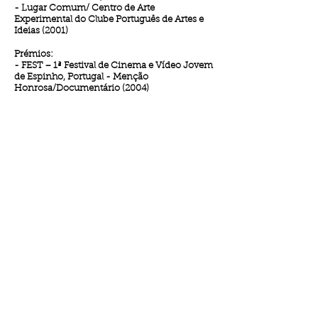
- Lugar Comum/ Centro de Arte
Experimental do Clube Português de Artes e
Ideias (2001)
Prémios
:
- FEST – 1ª Festival de Cinema e Vídeo Jovem
Oeiras
de Espinho, Portugal - Menção
2001
Honrosa/Documentário (2004)
1/5