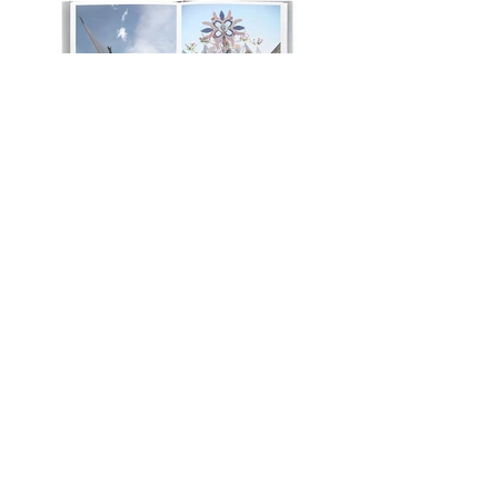
As Fragas, a gente e a memória
(assinado)
€25